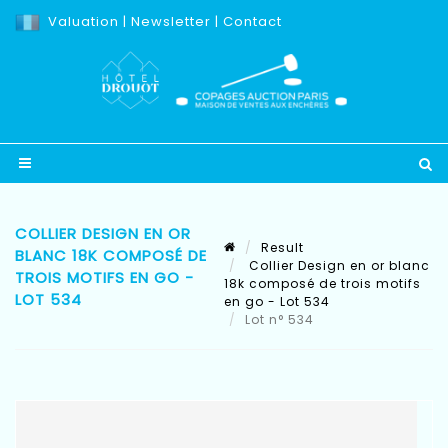
Valuation
|
Newsletter
|
Contact
COLLIER DESIGN EN OR
Result
BLANC 18K COMPOSÉ DE
Collier Design en or blanc
TROIS MOTIFS EN GO -
18k composé de trois motifs
LOT 534
en go - Lot 534
Lot n° 534