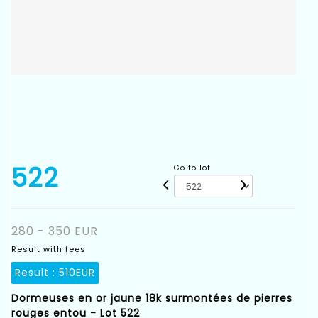
522
Go to lot
280 - 350 EUR
Result with fees
Result :
510EUR
Dormeuses en or jaune 18k surmontées de pierres
rouges entou - Lot 522