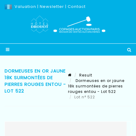
Valuation
|
Newsletter
|
Contact
DORMEUSES EN OR JAUNE
Result
18K SURMONTÉES DE
Dormeuses en or jaune
PIERRES ROUGES ENTOU -
18k surmontées de pierres
LOT 522
rouges entou - Lot 522
Lot n° 522