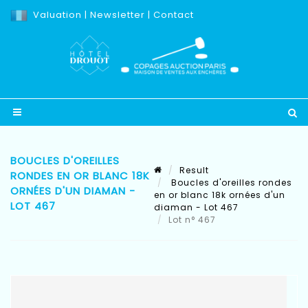
Valuation
|
Newsletter
|
Contact
BOUCLES D'OREILLES
Result
RONDES EN OR BLANC 18K
Boucles d'oreilles rondes
ORNÉES D'UN DIAMAN -
en or blanc 18k ornées d'un
LOT 467
diaman - Lot 467
Lot n° 467