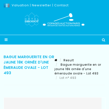
Valuation
|
Newsletter
|
Contact
BAGUE MARGUERITE EN OR
Result
JAUNE 18K ORNÉE D'UNE
Bague marguerite en or
ÉMERAUDE OVALE - LOT
jaune 18k ornée d'une
493
émeraude ovale - Lot 493
Lot n° 493