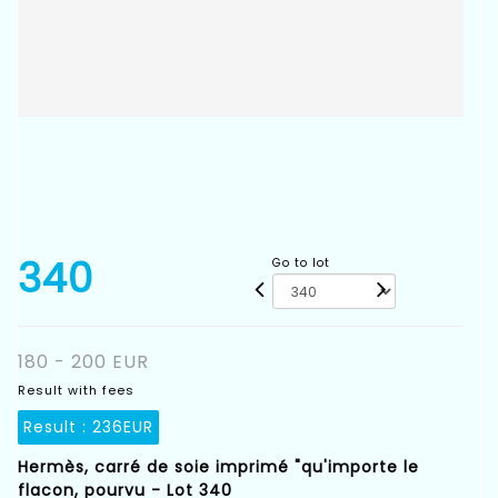
340
Go to lot
180 - 200 EUR
Result with fees
Result :
236EUR
Hermès, carré de soie imprimé "qu'importe le
flacon, pourvu - Lot 340