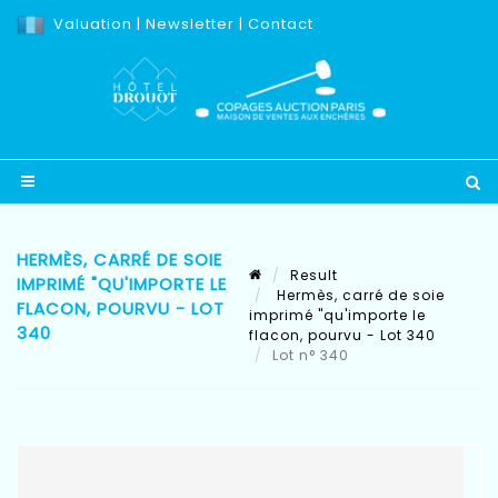
Valuation
|
Newsletter
|
Contact
HERMÈS, CARRÉ DE SOIE
Result
IMPRIMÉ "QU'IMPORTE LE
Hermès, carré de soie
FLACON, POURVU - LOT
imprimé "qu'importe le
340
flacon, pourvu - Lot 340
Lot n° 340