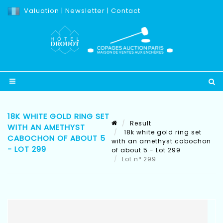
Valuation
|
Newsletter
|
Contact
18K WHITE GOLD RING SET
Result
WITH AN AMETHYST
18k white gold ring set
CABOCHON OF ABOUT 5
with an amethyst cabochon
- LOT 299
of about 5 - Lot 299
Lot n° 299