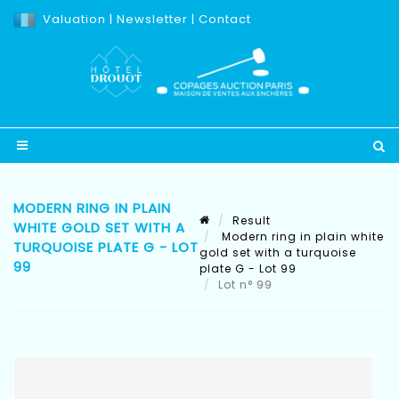
Valuation
|
Newsletter
|
Contact
MODERN RING IN PLAIN
Result
WHITE GOLD SET WITH A
Modern ring in plain white
TURQUOISE PLATE G - LOT
gold set with a turquoise
99
plate G - Lot 99
Lot n° 99