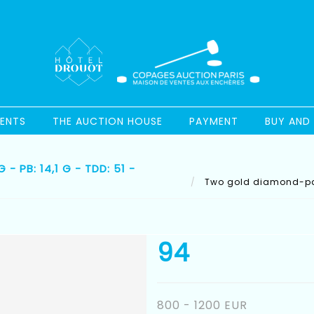
ENTS
THE AUCTION HOUSE
PAYMENT
BUY AND 
 PB: 14,1 G - TDD: 51 -
Two gold diamond-pavé 
94
800 - 1200 EUR