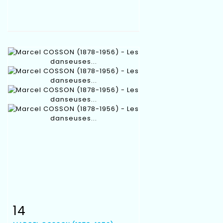
14
Fiche détaillée
Zoom