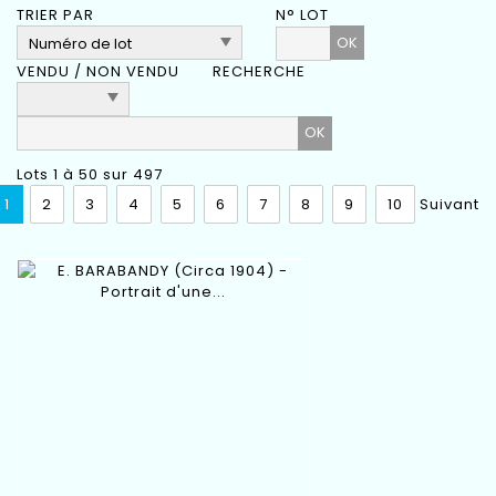
TRIER PAR
N° LOT
OK
VENDU / NON VENDU
RECHERCHE
Lots 1 à 50 sur 497
1
2
3
4
5
6
7
8
9
10
Suivant