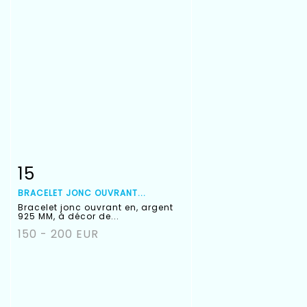
15
Fiche détaillée
Zoom
BRACELET JONC OUVRANT...
Bracelet jonc ouvrant en, argent
925 MM, à décor de...
150 - 200 EUR