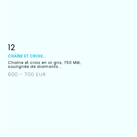
12
Fiche détaillée
Zoom
CHAÎNE ET CROIX...
Chaîne et croix en or gris, 750 MM,
soulignée de diamants...
600 - 700 EUR