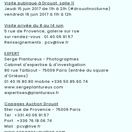
Visite publique à Drouot, salle 11
Jeudi 15 juin 2017 de 11h à 21h (#drouotnocturne)
vendredi 16 juin 2017 à 11h à 12h
Visite privée du 8 au 14 juin
5 rue de Provence, galerie sur rue
sur rendez-vous : 01.40.06.91.57
Renseignements :
pcv@live.fr
EXPERT
Serge Plantureux - Photographies
Cabinet d'expertise & d'investigation
80 rue Taitbout - 75009 Paris (entrée du square
d'Orléans)
01.40.16.80.80 mobile +336.50.85.60.74
www.sergeplantureux.com
expertises@plantureux.fr
Copages Auction Drouot
5ter rue de Provence - 75009 Paris
Tel : +331.40.06.91.57
Port : +336.76.18.06.74
Mail :
pcv@live.fr
www.copages-auction.com