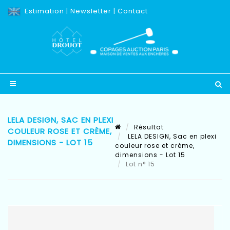
Estimation
|
Newsletter
|
Contact
LELA DESIGN, SAC EN PLEXI
Résultat
COULEUR ROSE ET CRÈME,
LELA DESIGN, Sac en plexi
DIMENSIONS - LOT 15
couleur rose et crème,
dimensions - Lot 15
Lot n° 15