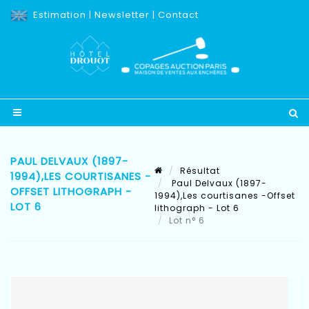
Estimation
|
Newsletter
|
Contact
PAUL DELVAUX (1897-
Résultat
1994),LES COURTISANES -
Paul Delvaux (1897-
OFFSET LITHOGRAPH -
1994),Les courtisanes -Offset
LOT 6
lithograph - Lot 6
Lot n° 6