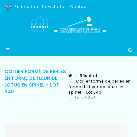
Estimation
|
Newsletter
|
Contact
COLLIER FORMÉ DE PERLES
Résultat
EN FORME DE FLEUR DE
Collier formé de perles en
LOTUS EN SPINEL - LOT
forme de fleur de lotus en
346
spinel - Lot 346
Lot n° 346