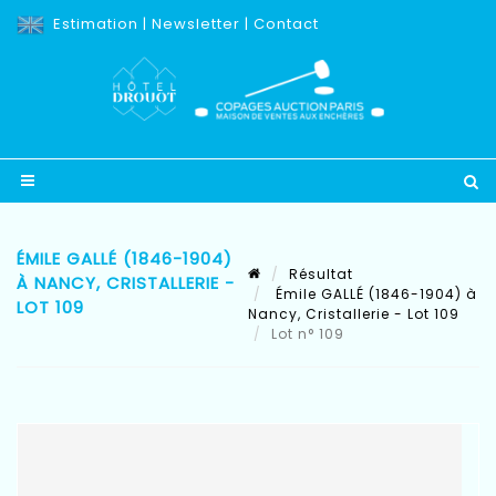
Estimation
|
Newsletter
|
Contact
ÉMILE GALLÉ (1846-1904)
Résultat
À NANCY, CRISTALLERIE -
Émile GALLÉ (1846-1904) à
LOT 109
Nancy, Cristallerie - Lot 109
Lot n° 109