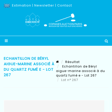
Estimation
|
Newsletter
|
Contact
ECHANTILLON DE BÉRYL
Résultat
AIGUE-MARINE ASSOCIÉ À
Echantillon de Béryl
DU QUARTZ FUMÉ E - LOT
aigue-marine associé à du
267
quartz fumé e - Lot 267
Lot n° 267