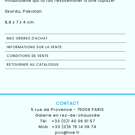
inhabituelle qui la fait resssembler à une topaze!
Skardu, Pakistan.
8,8 x 7 x 4 cm.
MES ORDRES D'ACHAT
INFORMATIONS SUR LA VENTE
CONDITIONS DE VENTE
RETOURNER AU CATALOGUE
CONTACT
5 rue de Provence - 75009 PARIS
Galerie en rez-de-chaussée
Tél. : +33 (0)1 40 06 91 57
Mob : +33 (0)6 76 14 06 74
pcv@live.fr