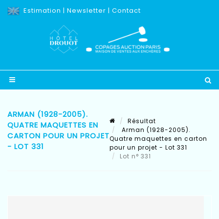
Estimation
|
Newsletter
|
Contact
ARMAN (1928-2005).
Résultat
QUATRE MAQUETTES EN
Arman (1928-2005).
CARTON POUR UN PROJET
Quatre maquettes en carton
- LOT 331
pour un projet - Lot 331
Lot n° 331