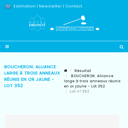
Estimation
|
Newsletter
|
Contact
BOUCHERON. ALLIANCE
Résultat
LARGE À TROIS ANNEAUX
BOUCHERON. Alliance
RÉUNIS EN OR JAUNE -
large à trois anneaux réunis
LOT 352
en or jaune - Lot 352
Lot n° 352