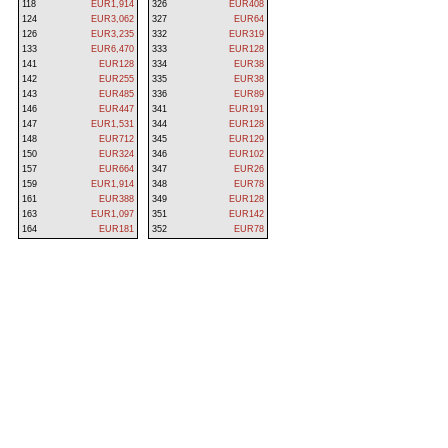
118
EUR1,914
326
EUR408
124
EUR3,062
327
EUR64
126
EUR3,235
332
EUR319
133
EUR6,470
333
EUR128
141
EUR128
334
EUR38
142
EUR255
335
EUR38
143
EUR485
336
EUR89
146
EUR447
341
EUR191
147
EUR1,531
344
EUR128
148
EUR712
345
EUR129
150
EUR324
346
EUR102
157
EUR664
347
EUR26
159
EUR1,914
348
EUR78
161
EUR388
349
EUR128
163
EUR1,097
351
EUR142
164
EUR181
352
EUR78