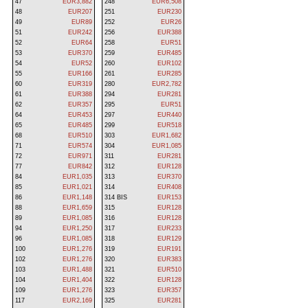
47
EUR3,882
248
EUR6,508
48
EUR207
251
EUR230
49
EUR89
252
EUR26
51
EUR242
256
EUR388
52
EUR64
258
EUR51
53
EUR370
259
EUR485
54
EUR52
260
EUR102
55
EUR166
261
EUR285
60
EUR319
280
EUR2,782
61
EUR388
294
EUR281
62
EUR357
295
EUR51
64
EUR453
297
EUR440
65
EUR485
299
EUR518
68
EUR510
303
EUR1,682
71
EUR574
304
EUR1,085
72
EUR971
311
EUR281
77
EUR842
312
EUR128
84
EUR1,035
313
EUR370
85
EUR1,021
314
EUR408
86
EUR1,148
314 BIS
EUR153
88
EUR1,659
315
EUR128
89
EUR1,085
316
EUR128
94
EUR1,250
317
EUR233
96
EUR1,085
318
EUR129
100
EUR1,276
319
EUR191
102
EUR1,276
320
EUR383
103
EUR1,488
321
EUR510
104
EUR1,404
322
EUR128
109
EUR1,276
323
EUR357
117
EUR2,169
325
EUR281