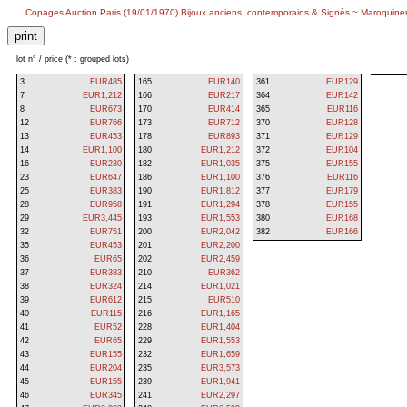
Copages Auction Paris (19/01/1970) Bijoux anciens, contemporains & Signés ~ Maroquine
lot n° / price (* : grouped lots)
3
EUR485
165
EUR140
361
EUR129
7
EUR1,212
166
EUR217
364
EUR142
8
EUR673
170
EUR414
365
EUR116
12
EUR766
173
EUR712
370
EUR128
13
EUR453
178
EUR893
371
EUR129
14
EUR1,100
180
EUR1,212
372
EUR104
16
EUR230
182
EUR1,035
375
EUR155
23
EUR647
186
EUR1,100
376
EUR116
25
EUR383
190
EUR1,812
377
EUR179
28
EUR958
191
EUR1,294
378
EUR155
29
EUR3,445
193
EUR1,553
380
EUR168
32
EUR751
200
EUR2,042
382
EUR166
35
EUR453
201
EUR2,200
36
EUR65
202
EUR2,459
37
EUR383
210
EUR362
38
EUR324
214
EUR1,021
39
EUR612
215
EUR510
40
EUR115
216
EUR1,165
41
EUR52
228
EUR1,404
42
EUR65
229
EUR1,553
43
EUR155
232
EUR1,659
44
EUR204
235
EUR3,573
45
EUR155
239
EUR1,941
46
EUR345
241
EUR2,297