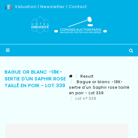
Valuation
|
Newsletter
|
Contact
BAGUE OR BLANC -18K-
Result
SERTIE D'UN SAPHIR ROSE
Bague or blanc -18K-
TAILLÉ EN POIR - LOT 339
sertie d'un Saphir rose taillé
en poir - Lot 339
Lot n° 339