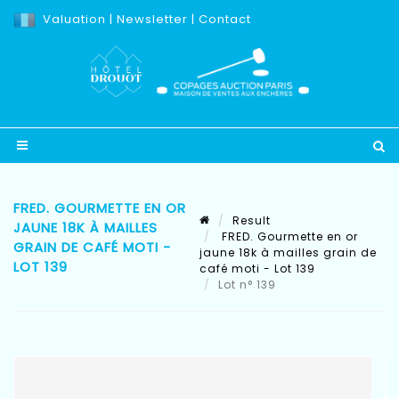
Valuation
|
Newsletter
|
Contact
FRED. GOURMETTE EN OR
Result
JAUNE 18K À MAILLES
FRED. Gourmette en or
GRAIN DE CAFÉ MOTI -
jaune 18k à mailles grain de
LOT 139
café moti - Lot 139
Lot n° 139