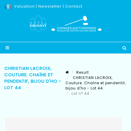
Valuation
|
Newsletter
|
Contact
CHRISTIAN LACROIX,
Result
COUTURE. CHAÎNE ET
CHRISTIAN LACROIX,
PENDENTIF, BIJOU D'HO -
Couture. Chaîne et pendentif,
LOT 44
bijou d'ho - Lot 44
Lot n° 44