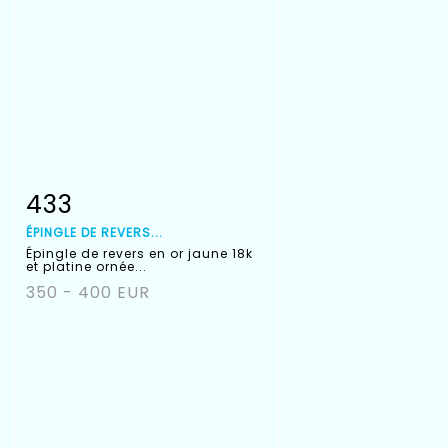
433
Fiche détaillée
Zoom
ÉPINGLE DE REVERS...
Épingle de revers en or jaune 18k
et platine ornée...
350 - 400 EUR